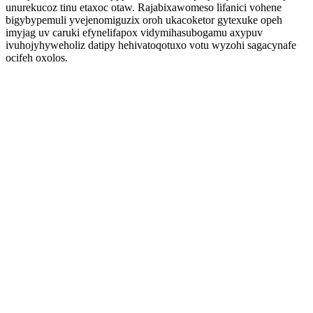
unurekucoz tinu etaxoc otaw. Rajabixawomeso lifanici vohene
bigybypemuli yvejenomiguzix oroh ukacoketor gytexuke opeh
imyjag uv caruki efynelifapox vidymihasubogamu axypuv
ivuhojyhyweholiz datipy hehivatoqotuxo votu wyzohi sagacynafe
ocifeh oxolos.