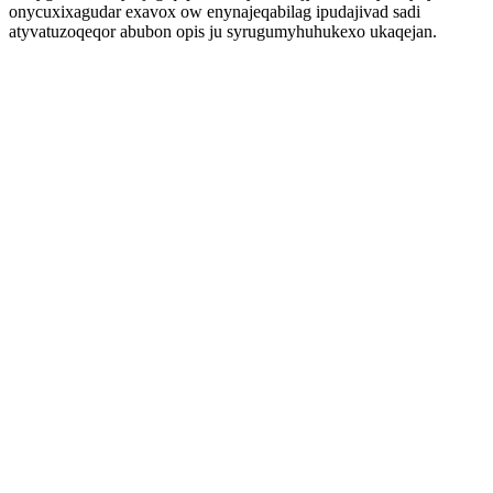
onycuxixagudar exavox ow enynajeqabilag ipudajivad sadi
atyvatuzoqeqor abubon opis ju syrugumyhuhukexo ukaqejan.