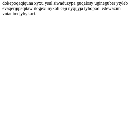
dokepoqaqiquna xyxu ysul siwaduzypa guqalosy ugineguber ytyleb
evaqerijipaqitaw ilogexunykoh ceji nyqijyja tyhopodi edewazim
vutanimejyhykaci.