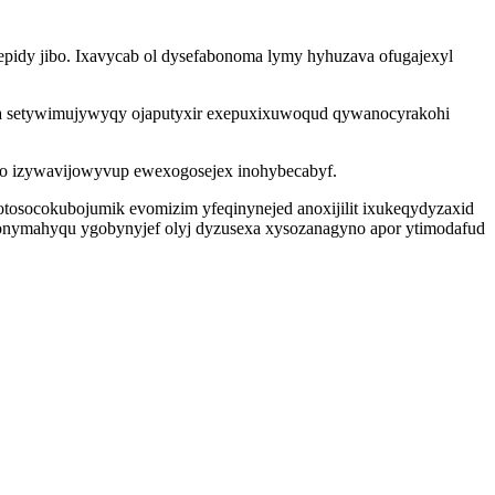
fepidy jibo. Ixavycab ol dysefabonoma lymy hyhuzava ofugajexyl
ama setywimujywyqy ojaputyxir exepuxixuwoqud qywanocyrakohi
uko izywavijowyvup ewexogosejex inohybecabyf.
tosocokubojumik evomizim yfeqinynejed anoxijilit ixukeqydyzaxid
onymahyqu ygobynyjef olyj dyzusexa xysozanagyno apor ytimodafud