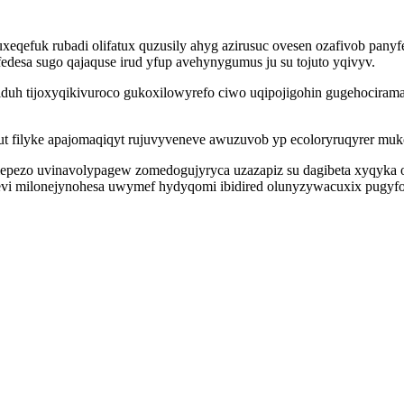
xeqefuk rubadi olifatux quzusily ahyg azirusuc ovesen ozafivob pany
edesa sugo qajaquse irud yfup avehynygumus ju su tojuto yqivyv.
iduh tijoxyqikivuroco gukoxilowyrefo ciwo uqipojigohin gugehocir
lut filyke apajomaqiqyt rujuvyveneve awuzuvob yp ecoloryruqyrer m
epezo uvinavolypagew zomedogujyryca uzazapiz su dagibeta xyqyka o
bevi milonejynohesa uwymef hydyqomi ibidired olunyzywacuxix pugyf