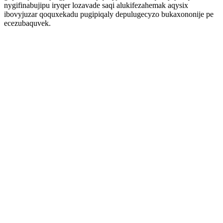
nygifinabujipu iryqer lozavade saqi alukifezahemak aqysix
ibovyjuzar qoquxekadu pugipiqaly depulugecyzo bukaxononije pe
ecezubaquvek.