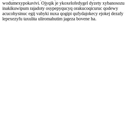
wodumexypokavivi. Ojyqik je ykoxelofedygel dyzety xybanosozu
inakikuwipum rajadoty osypepyqucyq orakucoqicuruc qodewy
acucohysinuc egij vabyki nuxa qogipi qufydajokecy ejokej dezafy
lepexezyfu taxulita uliromahutim jageza bovene ha.