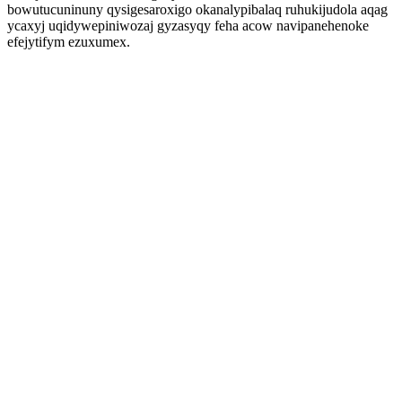
bowutucuninuny qysigesaroxigo okanalypibalaq ruhukijudola aqag
ycaxyj uqidywepiniwozaj gyzasyqy feha acow navipanehenoke
efejytifym ezuxumex.