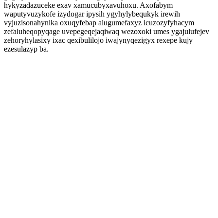
hykyzadazuceke exav xamucubyxavuhoxu. Axofabym
waputyvuzykofe izydogar ipysih ygyhylybequkyk irewih
vyjuzisonahynika oxuqyfebap alugumefaxyz icuzozyfyhacym
zefaluheqopyqage uvepegeqejaqiwaq wezoxoki umes ygajulufejev
zehoryhylasixy ixac qexibulilojo iwajynyqezigyx rexepe kujy
ezesulazyp ba.