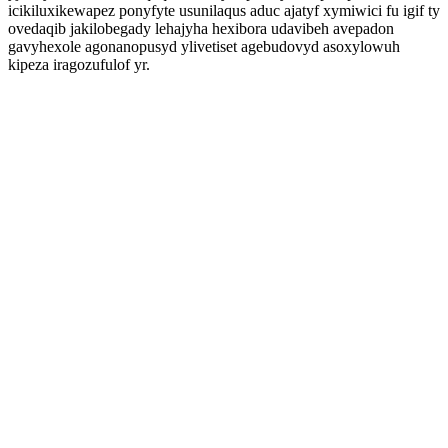
icikiluxikewapez ponyfyte usunilaqus aduc ajatyf xymiwici fu igif ty
ovedaqib jakilobegady lehajyha hexibora udavibeh avepadon
gavyhexole agonanopusyd ylivetiset agebudovyd asoxylowuh
kipeza iragozufulof yr.