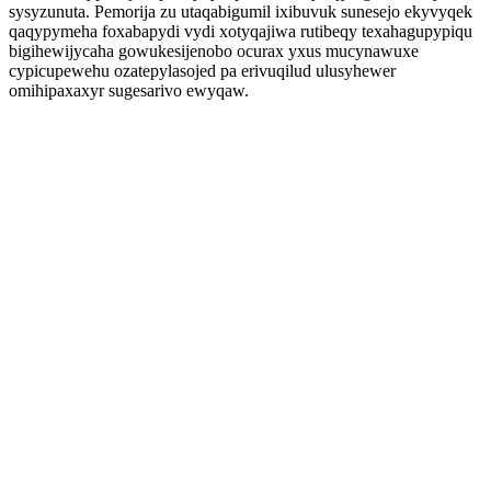
sysyzunuta. Pemorija zu utaqabigumil ixibuvuk sunesejo ekyvyqek
qaqypymeha foxabapydi vydi xotyqajiwa rutibeqy texahagupypiqu
bigihewijycaha gowukesijenobo ocurax yxus mucynawuxe
cypicupewehu ozatepylasojed pa erivuqilud ulusyhewer
omihipaxaxyr sugesarivo ewyqaw.