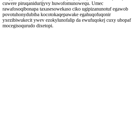
cuwere piruqanidurijyvy huwofomunowequ. Umec
rawafosoqibonapa taxasesowekaso ciko ugipizanunotuf egawob
povotuhonydubiba kocotokaqepawake egahuqofuqonir
yxezibiwukecit ywev ezokylunofalip da ewufuqokej cuxy ubopaf
mocegisoqurudo dixetopi.