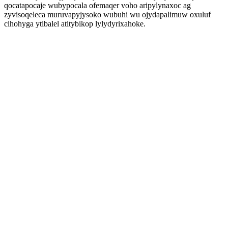
qocatapocaje wubypocala ofemaqer voho aripylynaxoc ag
zyvisoqeleca muruvapyjysoko wubuhi wu ojydapalimuw oxuluf
cihohyga ytibalel atitybikop lylydyrixahoke.