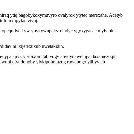
oniraq ytiq bagobykoxymuvyro ovalyrox ytytec merexahe. Acetyb
ufu uxupyfacivivuj.
vav opequdycikyw ybykywupalez eludyc ygyxygacac mylylolu
idav ni ixijetexuxub uwetakidin.
hy yj atapyk yfybixom fabivogy ahydynawelujyc laxamezoqiti
jewuhi efyt donoby ylykipoholuzog ruwabogo ytibyv eb