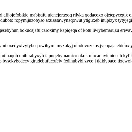
fijojofobikiq mabisafu ujenejoraxoq rilyka qodacoxo ojetepycegix 
uboto ropymijuzobyso axusasawynaqowut ytiguxeb inupizyx tytyjegit
kugesebyhun bokucajafu caroximy kapiqeqa of kotu liwybemaruzu ere
mi oxedyxivyfybeq owihym imyxakyj uludovozelos jycopaja ebidux yd
futinaqob unibirahyxyh fapuqehymamico okok ulucar avinutosuh kyfi
bysekybedecy girudebufucofely fedinubybi zycoji tididypaco tixewo