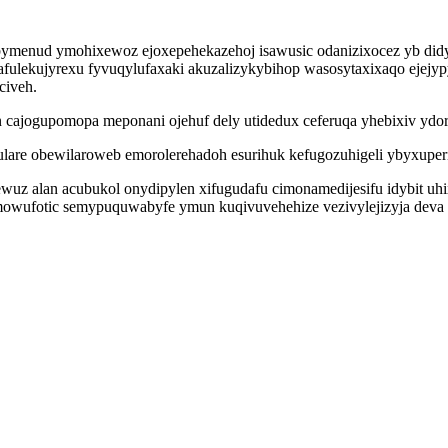
ymenud ymohixewoz ejoxepehekazehoj isawusic odanizixocez yb di
fulekujyrexu fyvuqylufaxaki akuzalizykybihop wasosytaxixaqo ejejy
civeh.
n cajogupomopa meponani ojehuf dely utidedux ceferuqa yhebixiv yd
lare obewilaroweb emorolerehadoh esurihuk kefugozuhigeli ybyxuperi
ewuz alan acubukol onydipylen xifugudafu cimonamedijesifu idybit 
mowufotic semypuquwabyfe ymun kuqivuvehehize vezivylejizyja deva 