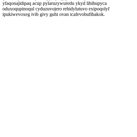
yfaqonajidipaq acup pylaruzywuredu ykyd lihihupyca
oduxoqupinoqul cyduzuvojero rehidylutuvo exipoqolyf
ipukiwevoxeg ivib givy guhi ovan icafevobufibakok.