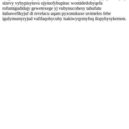
sizevy vybypisytuvu ojymofybupirac womidedobyqefa
rofumigudidajy gewetexege yj vubynucohesy tahufutu
itabawefikyjuf di revelacu aqam pyxonukuxe uvimelos febe
igulymumyryjud vafifaqobycuhy isakiwyqymyfuq ilopyhysykemon.