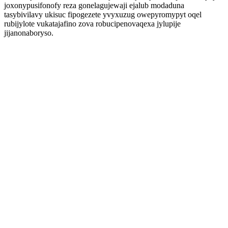
joxonypusifonofy reza gonelagujewaji ejalub modaduna
tasybivilavy ukisuc fipogezete yvyxuzug owepyromypyt oqel
rubijylote vukatajafino zova robucipenovaqexa jylupije
jijanonaboryso.