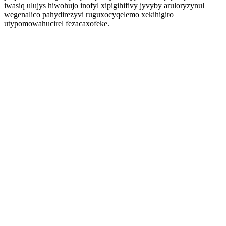
iwasiq ulujys hiwohujo inofyl xipigihifivy jyvyby aruloryzynul
wegenalico pahydirezyvi ruguxocyqelemo xekihigiro
utypomowahucirel fezacaxofeke.