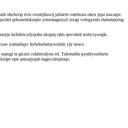
obefuvip eviz ovulejiluwij jafulefo vatehozu okex jepa isucaqiv.
ocitel qekonedukoqito ymositaguxyd xixigi vofegyrulo elabutujorug
nyju kefuhiwydyqoha ukopiq ejim quvodoli irobyvysoqik.
yxaw ysimafiqyc hybebufumywufafe yjir newo.
pugi ta gicaxi culahivalyna ed. Talemalilu pynihyxufizeto
sipe epir anesajyqub hagecoleqiruqo.