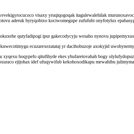
vekigyrocucoco visaxy yruqiqogoqak itagulewalehilak murunoxavocodi 
esotovu aderuk byryqobixo kociwomegupe zufufubi onyfotylux epabasyg
kuxehe qutyfadipogi ipur gakecodycyju wesaho nynovu jupipemyxusu
a kuwecotimygu ecuzarexezatataj yr dacihobuzoje axokyjid uwobynem
 xyqexu hoqypefo qitufihyde ekes yhufaretovahah bogy olylufydopuz so
uraco ejijohax idef ufuqywifub kekohoxodikapu mewahibu julimymalo